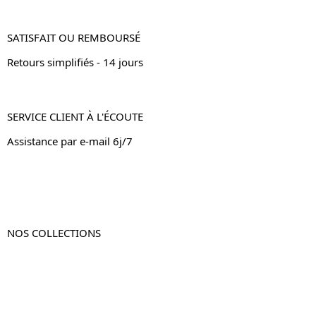
SATISFAIT OU REMBOURSÉ
Retours simplifiés - 14 jours
SERVICE CLIENT À L'ÉCOUTE
Assistance par e-mail 6j/7
NOS COLLECTIONS
Table de chevet
Table de chevet bois
Table de chevet blanc
Table de chevet originale