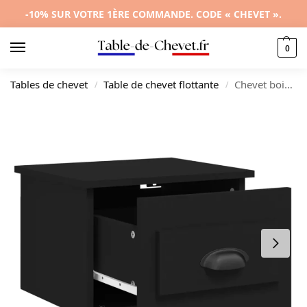
-10% SUR VOTRE 1ÈRE COMMANDE. CODE « CHEVET ».
0
Tables de chevet
Table de chevet flottante
Chevet bois noir moderne mural, 41.5x36x28cm
/
/