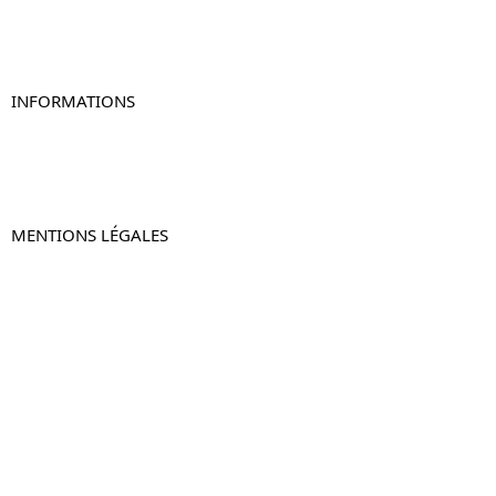
Table de chevet murale
Table de chevet connectée
Table de chevet lot de 2
INFORMATIONS
À propos de Table-de-Chevet.fr
Nous contacter
FAQ
MENTIONS LÉGALES
Mentions légales
CGV & CGU
Politique de confidentialité
Retours & remboursements
© 2024 –
Table-de-Chevet.fr
–
Plan du site