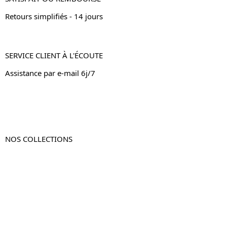
Retours simplifiés - 14 jours
SERVICE CLIENT À L'ÉCOUTE
Assistance par e-mail 6j/7
NOS COLLECTIONS
Table de chevet
Table de chevet bois
Table de chevet blanc
Table de chevet originale
Table de chevet murale
Table de chevet connectée
Table de chevet lot de 2