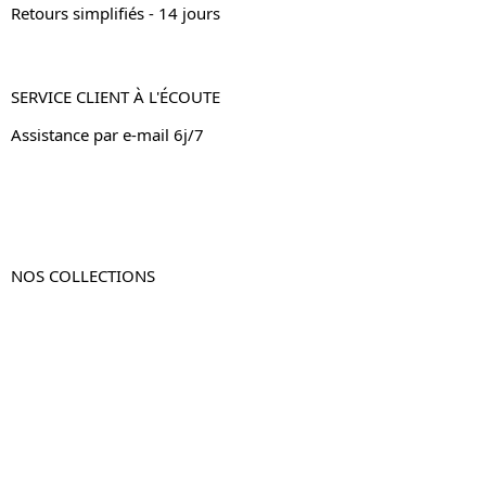
Retours simplifiés - 14 jours
SERVICE CLIENT À L'ÉCOUTE
Assistance par e-mail 6j/7
NOS COLLECTIONS
Table de chevet
Table de chevet bois
Table de chevet blanc
Table de chevet originale
Table de chevet murale
Table de chevet connectée
Table de chevet lot de 2