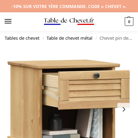
-10% SUR VOTRE 1ÈRE COMMANDE. CODE « CHEVET ».
0
Tables de chevet
Table de chevet métal
Chevet pin design rustique compact, 42x35x42cm
/
/