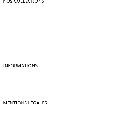
NOS COLLECTIONS
Table de chevet
Table de chevet bois
Table de chevet blanc
Table de chevet originale
Table de chevet murale
Table de chevet connectée
Table de chevet lot de 2
INFORMATIONS
À propos de Table-de-Chevet.fr
Nous contacter
FAQ
MENTIONS LÉGALES
Mentions légales
CGV & CGU
Politique de confidentialité
Retours & remboursements