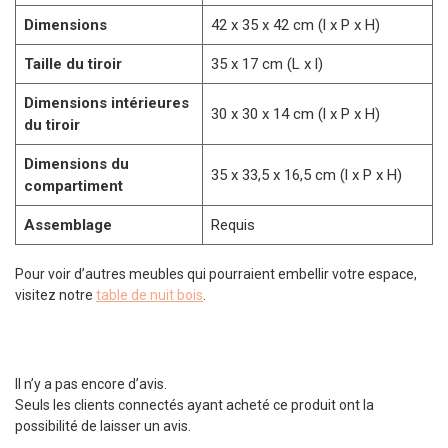
Dimensions
42 x 35 x 42 cm (l x P x H)
Taille du tiroir
35 x 17 cm (L x l)
Dimensions intérieures
30 x 30 x 14 cm (l x P x H)
du tiroir
Dimensions du
35 x 33,5 x 16,5 cm (l x P x H)
compartiment
Assemblage
Requis
Pour voir d’autres meubles qui pourraient embellir votre espace,
visitez notre
table de nuit bois
.
Il n’y a pas encore d’avis.
Seuls les clients connectés ayant acheté ce produit ont la
possibilité de laisser un avis.