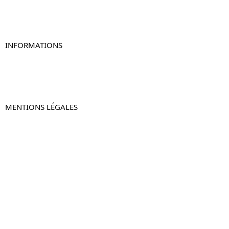
Table de chevet murale
Table de chevet connectée
Table de chevet lot de 2
INFORMATIONS
À propos de Table-de-Chevet.fr
Nous contacter
FAQ
MENTIONS LÉGALES
Mentions légales
CGV & CGU
Politique de confidentialité
Retours & remboursements
© 2024 –
Table-de-Chevet.fr
–
Plan du site