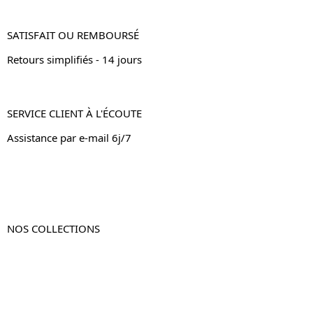
SATISFAIT OU REMBOURSÉ
Retours simplifiés - 14 jours
SERVICE CLIENT À L'ÉCOUTE
Assistance par e-mail 6j/7
NOS COLLECTIONS
Table de chevet
Table de chevet bois
Table de chevet blanc
Table de chevet originale