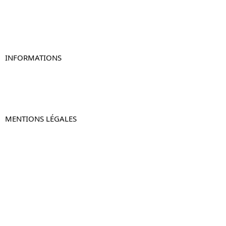
Table de chevet originale
Table de chevet murale
Table de chevet connectée
Table de chevet lot de 2
INFORMATIONS
À propos de Table-de-Chevet.fr
Nous contacter
FAQ
MENTIONS LÉGALES
Mentions légales
CGV & CGU
Politique de confidentialité
Retours & remboursements
© 2024 –
Table-de-Chevet.fr
–
Plan du site