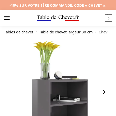
-10% SUR VOTRE 1ÈRE COMMANDE. CODE « CHEVET ».
0
Tables de chevet
Table de chevet largeur 30 cm
Chevet bois gris design scandinave compact, 40x30x50cm
/
/