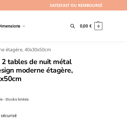
SATISFAIT OU REMBOURSÉ
Dimensions
0,00
€
0
Recherche
rne étagère, 40x30x50cm
 2 tables de nuit métal
esign moderne étagère,
0x50cm
e - Stocks limités
sécurisé