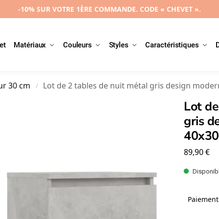
-10% SUR VOTRE 1ÈRE COMMANDE. CODE « CHEVET ».
et
Matériaux
Couleurs
Styles
Caractéristiques
ur 30 cm
Lot de 2 tables de nuit métal gris design mode
/
Lot de
gris d
40x3
89,90
€
Disponibl
Paiement 