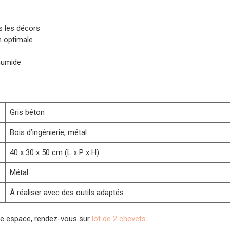
us les décors
n optimale
 humide
Gris béton
Bois d’ingénierie, métal
40 x 30 x 50 cm (L x P x H)
Métal
À réaliser avec des outils adaptés
otre espace, rendez-vous sur
lot de 2 chevets
.