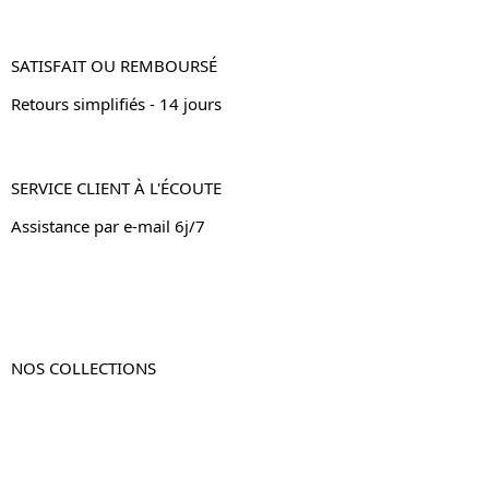
SATISFAIT OU REMBOURSÉ
Retours simplifiés - 14 jours
SERVICE CLIENT À L'ÉCOUTE
Assistance par e-mail 6j/7
NOS COLLECTIONS
Table de chevet
Table de chevet bois
Table de chevet blanc
Table de chevet originale