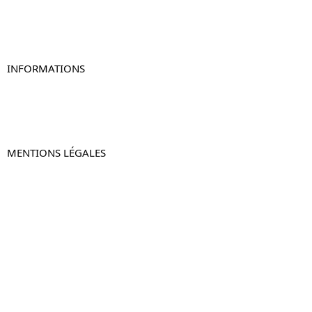
Table de chevet murale
Table de chevet connectée
Table de chevet lot de 2
INFORMATIONS
À propos de Table-de-Chevet.fr
Nous contacter
FAQ
MENTIONS LÉGALES
Mentions légales
CGV & CGU
Politique de confidentialité
Retours & remboursements
© 2024 –
Table-de-Chevet.fr
–
Plan du site