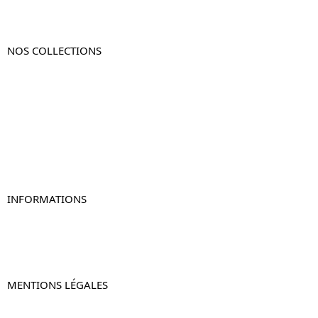
NOS COLLECTIONS
Table de chevet
Table de chevet bois
Table de chevet blanc
Table de chevet originale
Table de chevet murale
Table de chevet connectée
Table de chevet lot de 2
INFORMATIONS
À propos de Table-de-Chevet.fr
Nous contacter
FAQ
MENTIONS LÉGALES
Mentions légales