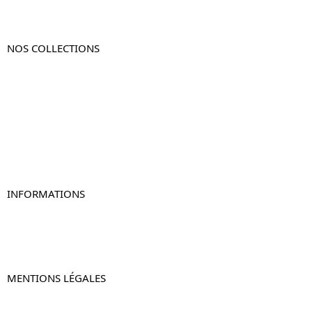
NOS COLLECTIONS
Table de chevet
Table de chevet bois
Table de chevet blanc
Table de chevet originale
Table de chevet murale
Table de chevet connectée
Table de chevet lot de 2
INFORMATIONS
À propos de Table-de-Chevet.fr
Nous contacter
FAQ
MENTIONS LÉGALES
Mentions légales