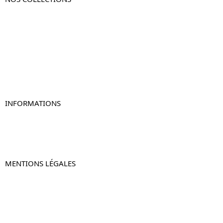
Table de chevet
Table de chevet bois
Table de chevet blanc
Table de chevet originale
Table de chevet murale
Table de chevet connectée
Table de chevet lot de 2
INFORMATIONS
À propos de Table-de-Chevet.fr
Nous contacter
FAQ
MENTIONS LÉGALES
Mentions légales
CGV & CGU
Politique de confidentialité
Retours & remboursements