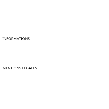
Table de chevet bois
Table de chevet blanc
Table de chevet originale
Table de chevet murale
Table de chevet connectée
Table de chevet lot de 2
INFORMATIONS
À propos de Table-de-Chevet.fr
Nous contacter
FAQ
MENTIONS LÉGALES
Mentions légales
CGV & CGU
Politique de confidentialité
Retours & remboursements
© 2024 –
Table-de-Chevet.fr
–
Plan du site