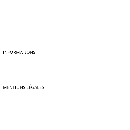
Table de chevet
Table de chevet bois
Table de chevet blanc
Table de chevet originale
Table de chevet murale
Table de chevet connectée
Table de chevet lot de 2
INFORMATIONS
À propos de Table-de-Chevet.fr
Nous contacter
FAQ
MENTIONS LÉGALES
Mentions légales
CGV & CGU
Politique de confidentialité
Retours & remboursements
© 2024 –
Table-de-Chevet.fr
–
Plan du site