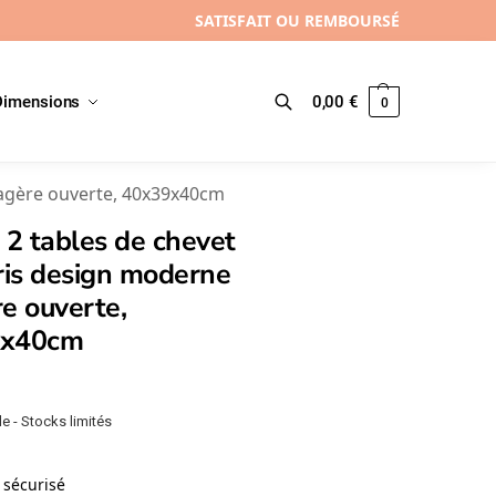
SATISFAIT OU REMBOURSÉ
Dimensions
0,00
€
0
Recherche
tagère ouverte, 40x39x40cm
 2 tables de chevet
ris design moderne
e ouverte,
9x40cm
e - Stocks limités
sécurisé