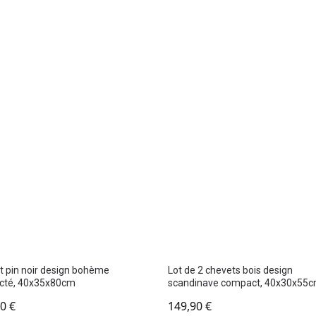
 pin noir design bohème
Lot de 2 chevets bois design
cté, 40x35x80cm
scandinave compact, 40x30x55
90
€
149,90
€