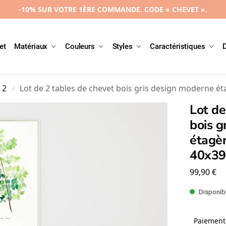
-10% SUR VOTRE 1ÈRE COMMANDE. CODE « CHEVET ».
et
Matériaux
Couleurs
Styles
Caractéristiques
 2
Lot de 2 tables de chevet bois gris design moderne é
/
Lot de
bois g
étagèr
40x3
99,90
€
Disponibl
Paiement 