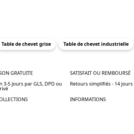
Table de chevet grise
Table de chevet industrielle
ISON GRATUITE
SATISFAIT OU REMBOURSÉ
en 3-5 jours par GLS, DPD ou
Retours simplifiés - 14 jours
rivé
OLLECTIONS
INFORMATIONS
de chevet
À propos de Table-de-Chevet
de chevet bois
Nous contacter
de chevet blanc
FAQ
de chevet originale