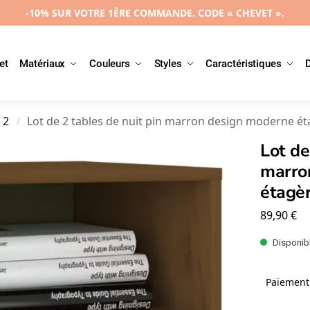
-10% SUR VOTRE 1ÈRE COMMANDE. CODE « CHEVET ».
et
Matériaux
Couleurs
Styles
Caractéristiques
 2
Lot de 2 tables de nuit pin marron design moderne é
/
Lot de
marro
étagè
89,90
€
Disponibl
Paiement 