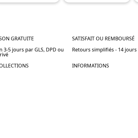
ISON GRATUITE
SATISFAIT OU REMBOURSÉ
en 3-5 jours par GLS, DPD ou
Retours simplifiés - 14 jours
rivé
OLLECTIONS
INFORMATIONS
de chevet
À propos de Table-de-Chevet
de chevet bois
Nous contacter
de chevet blanc
FAQ
de chevet originale
de chevet murale
de chevet connectée
de chevet lot de 2