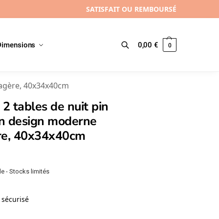
SATISFAIT OU REMBOURSÉ
Dimensions
0,00
€
0
Recherche
tagère, 40x34x40cm
 2 tables de nuit pin
n design moderne
re, 40x34x40cm
e - Stocks limités
sécurisé