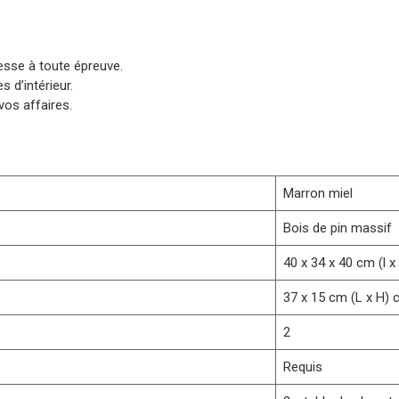
esse à toute épreuve.
 d’intérieur.
os affaires.
Marron miel
Bois de pin massif
40 x 34 x 40 cm (l x
37 x 15 cm (L x H)
2
Requis