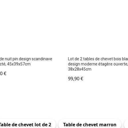
de nuit pin design scandinave
Lot de 2 tables de chevet bois bl
cté, 45x39x57cm
design moderne étagère ouverte
38x28x45cm
90
€
99,90
€
Table de chevet lot de 2
Table de chevet marron