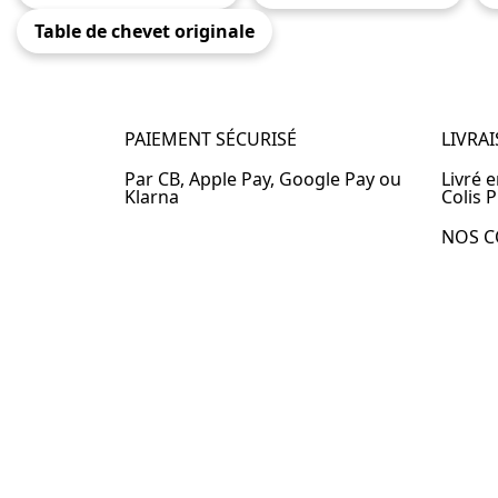
Table de chevet originale
PAIEMENT SÉCURISÉ
LIVRA
Par CB, Apple Pay, Google Pay ou
Livré 
Klarna
Colis P
NOS C
Table 
Table 
Table 
Table 
Table 
Table 
Table 
© 2024 –
Table-de-Chevet.fr
–
Plan du site