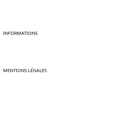
Table de chevet originale
Table de chevet murale
Table de chevet connectée
Table de chevet lot de 2
INFORMATIONS
À propos de Table-de-Chevet.fr
Nous contacter
FAQ
MENTIONS LÉGALES
Mentions légales
CGV & CGU
Politique de confidentialité
Retours & remboursements
© 2024 –
Table-de-Chevet.fr
–
Plan du site