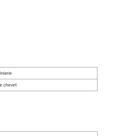
énierie
de chevet