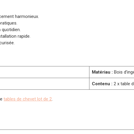
ncement harmonieux.
ratiques.
n quotidien.
allation rapide.
curisée.
Matériau :
Bois d’ing
Contenu :
2 x table 
re
tables de chevet lot de 2
.