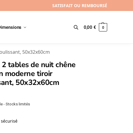
SATISFAIT OU REMBOURSÉ
Dimensions
0,00
€
0
Recherche
coulissant, 50x32x60cm
 2 tables de nuit chêne
 moderne tiroir
ssant, 50x32x60cm
e - Stocks limités
sécurisé