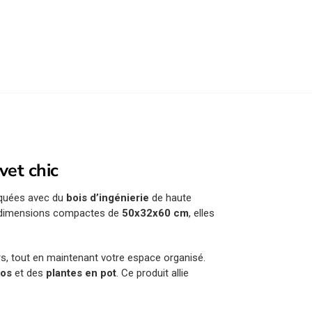
vet chic
iquées avec du
bois d’ingénierie
de haute
des dimensions compactes de
50x32x60 cm
, elles
ers, tout en maintenant votre espace organisé.
tos
et des
plantes en pot
. Ce produit allie