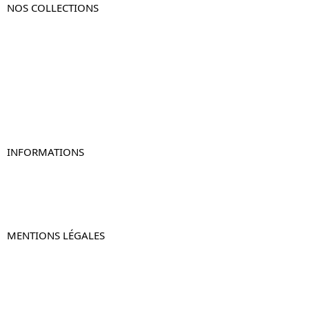
NOS COLLECTIONS
Table de chevet
Table de chevet bois
Table de chevet blanc
Table de chevet originale
Table de chevet murale
Table de chevet connectée
Table de chevet lot de 2
INFORMATIONS
À propos de Table-de-Chevet.fr
Nous contacter
FAQ
MENTIONS LÉGALES
Mentions légales
CGV & CGU
Politique de confidentialité
Retours & remboursements