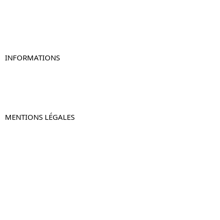
Table de chevet originale
Table de chevet murale
Table de chevet connectée
Table de chevet lot de 2
INFORMATIONS
À propos de Table-de-Chevet.fr
Nous contacter
FAQ
MENTIONS LÉGALES
Mentions légales
CGV & CGU
Politique de confidentialité
Retours & remboursements
© 2024 –
Table-de-Chevet.fr
–
Plan du site