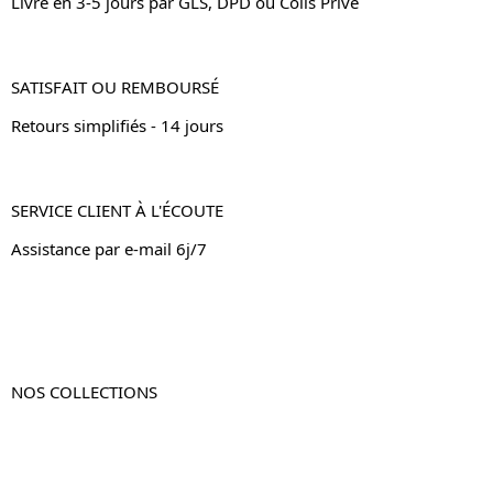
Livré en 3-5 jours par GLS, DPD ou Colis Privé
SATISFAIT OU REMBOURSÉ
Retours simplifiés - 14 jours
SERVICE CLIENT À L'ÉCOUTE
Assistance par e-mail 6j/7
NOS COLLECTIONS
Table de chevet
Table de chevet bois
Table de chevet blanc