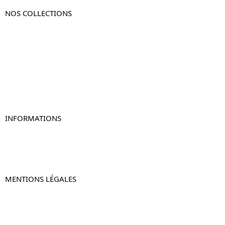
NOS COLLECTIONS
Table de chevet
Table de chevet bois
Table de chevet blanc
Table de chevet originale
Table de chevet murale
Table de chevet connectée
Table de chevet lot de 2
INFORMATIONS
À propos de Table-de-Chevet.fr
Nous contacter
FAQ
MENTIONS LÉGALES
Mentions légales
CGV & CGU
Politique de confidentialité