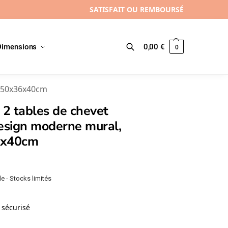
SATISFAIT OU REMBOURSÉ
Dimensions
0,00
€
0
Recherche
, 50x36x40cm
 2 tables de chevet
esign moderne mural,
6x40cm
e - Stocks limités
sécurisé