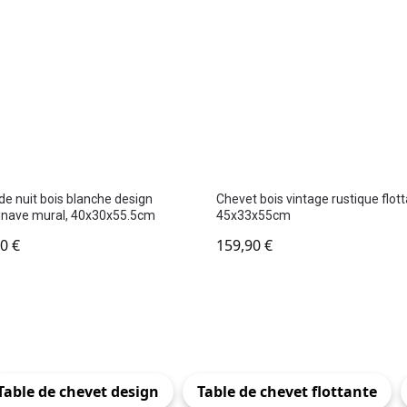
de nuit bois blanche design
Chevet bois vintage rustique flott
inave mural, 40x30x55.5cm
45x33x55cm
90
€
159,90
€
Table de chevet design
Table de chevet flottante