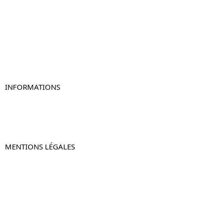
Table de chevet
Table de chevet bois
Table de chevet blanc
Table de chevet originale
Table de chevet murale
Table de chevet connectée
Table de chevet lot de 2
INFORMATIONS
À propos de Table-de-Chevet.fr
Nous contacter
FAQ
MENTIONS LÉGALES
Mentions légales
CGV & CGU
Politique de confidentialité
Retours & remboursements
© 2024 –
Table-de-Chevet.fr
–
Plan du site