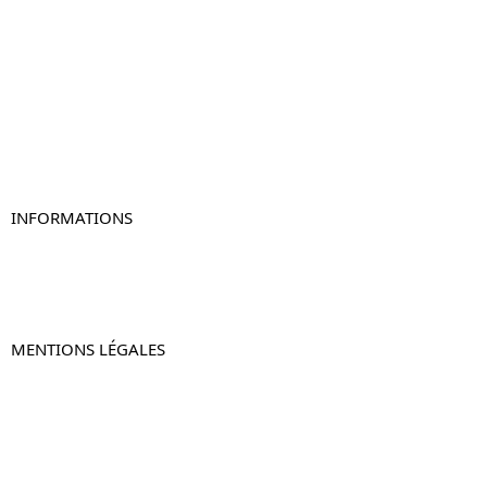
Table de chevet
Table de chevet bois
Table de chevet blanc
Table de chevet originale
Table de chevet murale
Table de chevet connectée
Table de chevet lot de 2
INFORMATIONS
À propos de Table-de-Chevet.fr
Nous contacter
FAQ
MENTIONS LÉGALES
Mentions légales
CGV & CGU
Politique de confidentialité
Retours & remboursements