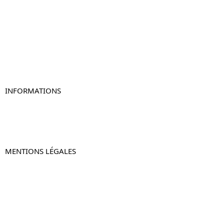
Table de chevet
Table de chevet bois
Table de chevet blanc
Table de chevet originale
Table de chevet murale
Table de chevet connectée
Table de chevet lot de 2
INFORMATIONS
À propos de Table-de-Chevet.fr
Nous contacter
FAQ
MENTIONS LÉGALES
Mentions légales
CGV & CGU
Politique de confidentialité
Retours & remboursements