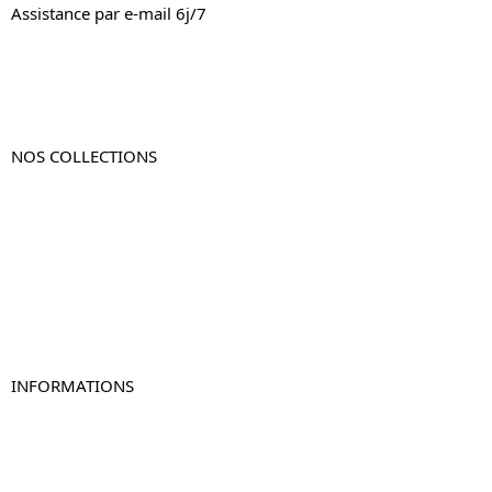
Assistance par e-mail 6j/7
NOS COLLECTIONS
Table de chevet
Table de chevet bois
Table de chevet blanc
Table de chevet originale
Table de chevet murale
Table de chevet connectée
Table de chevet lot de 2
INFORMATIONS
À propos de Table-de-Chevet.fr
Nous contacter
FAQ