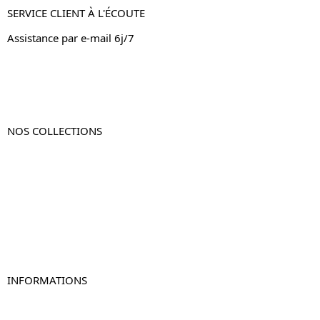
SERVICE CLIENT À L'ÉCOUTE
Assistance par e-mail 6j/7
NOS COLLECTIONS
Table de chevet
Table de chevet bois
Table de chevet blanc
Table de chevet originale
Table de chevet murale
Table de chevet connectée
Table de chevet lot de 2
INFORMATIONS
À propos de Table-de-Chevet.fr