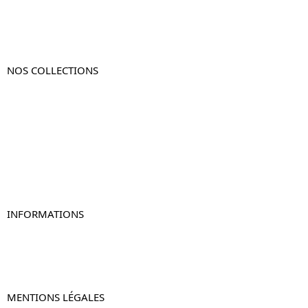
NOS COLLECTIONS
Table de chevet
Table de chevet bois
Table de chevet blanc
Table de chevet originale
Table de chevet murale
Table de chevet connectée
Table de chevet lot de 2
INFORMATIONS
À propos de Table-de-Chevet.fr
Nous contacter
FAQ
MENTIONS LÉGALES