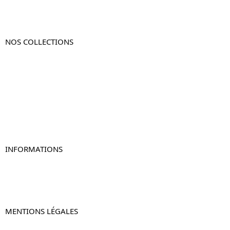
NOS COLLECTIONS
Table de chevet
Table de chevet bois
Table de chevet blanc
Table de chevet originale
Table de chevet murale
Table de chevet connectée
Table de chevet lot de 2
INFORMATIONS
À propos de Table-de-Chevet.fr
Nous contacter
FAQ
MENTIONS LÉGALES