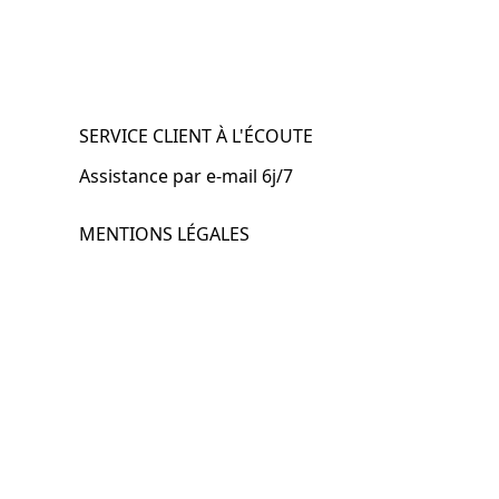
SERVICE CLIENT À L'ÉCOUTE
Assistance par e-mail 6j/7
MENTIONS LÉGALES
.fr
Mentions légales
CGV & CGU
Politique de confidentialité
Retours & remboursements