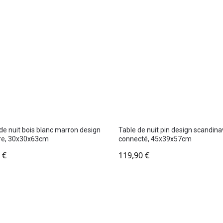
de nuit bois blanc marron design
Table de nuit pin design scandin
re, 30x30x63cm
connecté, 45x39x57cm
0
€
119,90
€