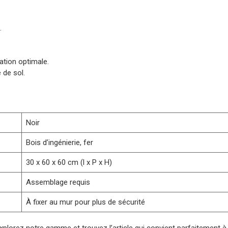
.
tion optimale.
 de sol.
Noir
Bois d’ingénierie, fer
30 x 60 x 60 cm (l x P x H)
Assemblage requis
À fixer au mur pour plus de sécurité
xplorez notre gamme et trouvez l’article qui convient parfaitement à v