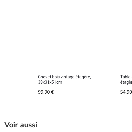
Chevet bois vintage étagère,
Table 
38x31x51cm
étagè
99,90
€
54,9
Voir aussi