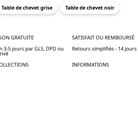
Table de chevet grise
Table de chevet noir
ISON GRATUITE
SATISFAIT OU REMBOURSÉ
en 3-5 jours par GLS, DPD ou
Retours simplifiés - 14 jours
rivé
OLLECTIONS
INFORMATIONS
de chevet
À propos de Table-de-Chevet
de chevet bois
Nous contacter
de chevet blanc
FAQ
de chevet originale
de chevet murale
de chevet connectée
de chevet lot de 2