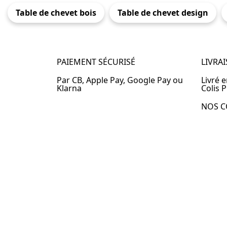
Table de chevet bois
Table de chevet design
PAIEMENT SÉCURISÉ
LIVRA
Par CB, Apple Pay, Google Pay ou
Livré 
Klarna
Colis P
NOS C
Table 
Table 
Table 
Table 
Table 
Table 
Table 
© 2024 –
Table-de-Chevet.fr
–
Plan du site