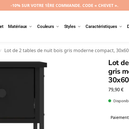
-10% SUR VOTRE 1ÈRE COMMANDE. CODE « CHEVET ».
et
Matériaux
Couleurs
Styles
Caractéristiques
Lot de 2 tables de nuit bois gris moderne compact, 30x
/
Lot de
gris 
30x6
79,90
€
Disponibl
Paiement 