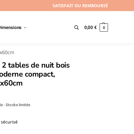
SATISFAIT OU REMBOURSÉ
Dimensions
0,00
€
0
Recherche
60x60cm
 2 tables de nuit bois
moderne compact,
0x60cm
e - Stocks limités
sécurisé