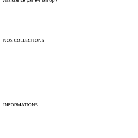
Assistance par e-mail 6j/7
NOS COLLECTIONS
Table de chevet
Table de chevet bois
Table de chevet blanc
Table de chevet originale
Table de chevet murale
Table de chevet connectée
Table de chevet lot de 2
INFORMATIONS
À propos de Table-de-Chevet.fr
Nous contacter
FAQ