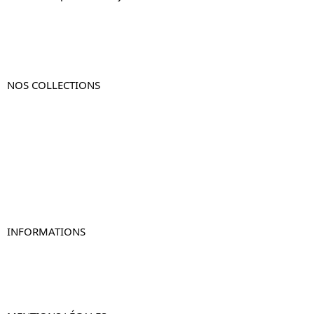
NOS COLLECTIONS
Table de chevet
Table de chevet bois
Table de chevet blanc
Table de chevet originale
Table de chevet murale
Table de chevet connectée
Table de chevet lot de 2
INFORMATIONS
À propos de Table-de-Chevet.fr
Nous contacter
FAQ