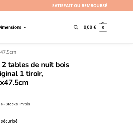
SATISFAIT OU REMBOURSÉ
Dimensions
0,00
€
0
Recherche
5x47.5cm
 2 tables de nuit bois
iginal 1 tiroir,
x47.5cm
e - Stocks limités
sécurisé