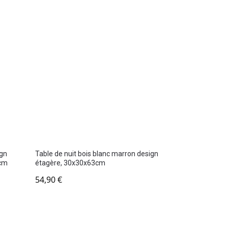
ign
Table de nuit bois blanc marron design
7cm
étagère, 30x30x63cm
54,90
€