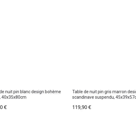
de nuit pin blanc design bohème
Table de nuit pin gris marron des
ir, 40x35x80cm
scandinave suspendu, 45x39x5
90
€
119,90
€