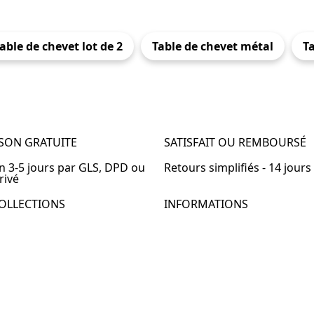
able de chevet lot de 2
Table de chevet métal
T
ISON GRATUITE
SATISFAIT OU REMBOURSÉ
en 3-5 jours par GLS, DPD ou
Retours simplifiés - 14 jours
rivé
OLLECTIONS
INFORMATIONS
de chevet
À propos de Table-de-Chevet
de chevet bois
Nous contacter
de chevet blanc
FAQ
de chevet originale
de chevet murale