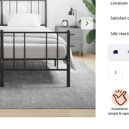
Livraison 
Satisfait
SAV réacti