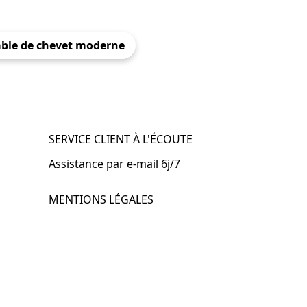
able de chevet moderne
SERVICE CLIENT À L'ÉCOUTE
Assistance par e-mail 6j/7
MENTIONS LÉGALES
.fr
Mentions légales
CGV & CGU
Politique de confidentialité
Retours & remboursements