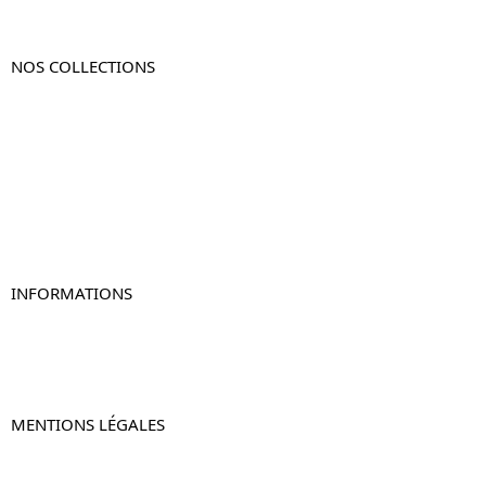
NOS COLLECTIONS
Table de chevet
Table de chevet bois
Table de chevet blanc
Table de chevet originale
Table de chevet murale
Table de chevet connectée
Table de chevet lot de 2
INFORMATIONS
À propos de Table-de-Chevet.fr
Nous contacter
FAQ
MENTIONS LÉGALES
Mentions légales