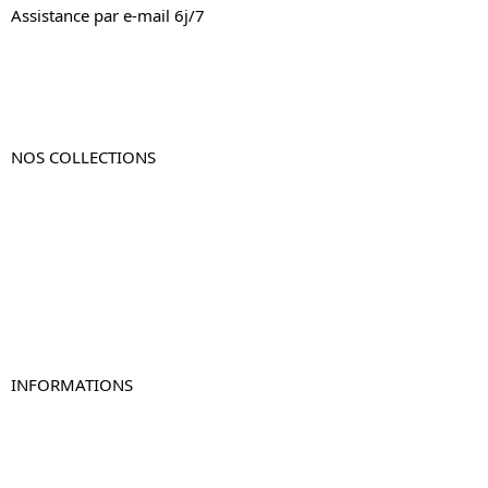
Assistance par e-mail 6j/7
NOS COLLECTIONS
Table de chevet
Table de chevet bois
Table de chevet blanc
Table de chevet originale
Table de chevet murale
Table de chevet connectée
Table de chevet lot de 2
INFORMATIONS
À propos de Table-de-Chevet.fr
Nous contacter
FAQ