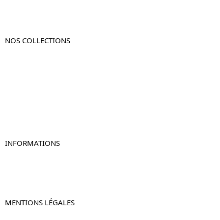
NOS COLLECTIONS
Table de chevet
Table de chevet bois
Table de chevet blanc
Table de chevet originale
Table de chevet murale
Table de chevet connectée
Table de chevet lot de 2
INFORMATIONS
À propos de Table-de-Chevet.fr
Nous contacter
FAQ
MENTIONS LÉGALES