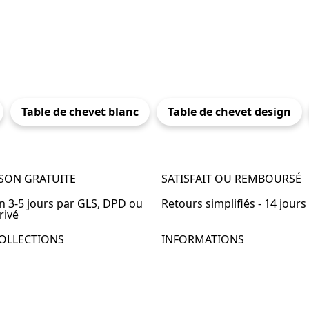
Table de chevet blanc
Table de chevet design
ISON GRATUITE
SATISFAIT OU REMBOURSÉ
en 3-5 jours par GLS, DPD ou
Retours simplifiés - 14 jours
rivé
OLLECTIONS
INFORMATIONS
de chevet
À propos de Table-de-Chevet
de chevet bois
Nous contacter
de chevet blanc
FAQ