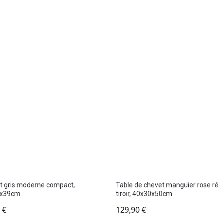
t gris moderne compact,
Table de chevet manguier rose ré
0x39cm
tiroir, 40x30x50cm
0
€
129,90
€