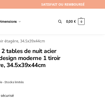
SATISFAIT OU REMBOURSÉ
Dimensions
0,00
€
0
Recherche
roir étagère, 34.5x39x44cm
 2 tables de nuit acier
design moderne 1 tiroir
re, 34.5x39x44cm
e - Stocks limités
sécurisé