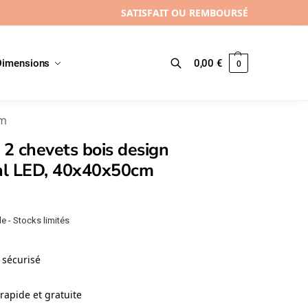
SATISFAIT OU REMBOURSÉ
Dimensions
0,00
€
0
Recherche
cm
 2 chevets bois design
nal LED, 40x40x50cm
e - Stocks limités
sécurisé
rapide et gratuite