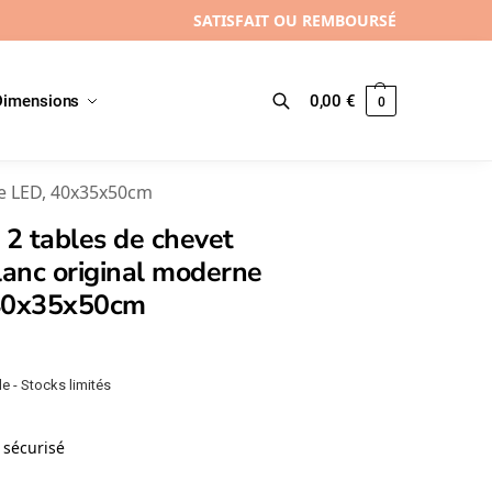
SATISFAIT OU REMBOURSÉ
Dimensions
0,00
€
0
Recherche
ne LED, 40x35x50cm
 2 tables de chevet
lanc original moderne
40x35x50cm
e - Stocks limités
sécurisé