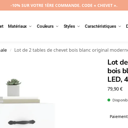
-10% SUR VOTRE 1ÈRE COMMANDE. CODE « CHEVET ».
et
Matériaux
Couleurs
Styles
Caractéristiques
nale
Lot de 2 tables de chevet bois blanc original moder
/
Lot de
bois b
LED, 
79,90
€
Disponibl
Paiement 