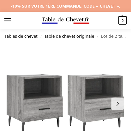
-10% SUR VOTRE 1ÈRE COMMANDE. CODE « CHEVET ».
0
Tables de chevet
Table de chevet originale
Lot de 2 tables de nuit bois gris design moderne 3 tiroirs, 40x35x47.5cm
/
/