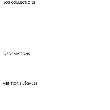
NOS COLLECTIONS
Table de chevet
Table de chevet bois
Table de chevet blanc
Table de chevet originale
Table de chevet murale
Table de chevet connectée
Table de chevet lot de 2
INFORMATIONS
À propos de Table-de-Chevet.fr
Nous contacter
FAQ
MENTIONS LÉGALES
Mentions légales
CGV & CGU
Politique de confidentialité
Retours & remboursements