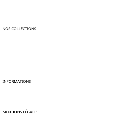
NOS COLLECTIONS
Table de chevet
Table de chevet bois
Table de chevet blanc
Table de chevet originale
Table de chevet murale
Table de chevet connectée
Table de chevet lot de 2
INFORMATIONS
À propos de Table-de-Chevet.fr
Nous contacter
FAQ
MENTIONS LÉGALES