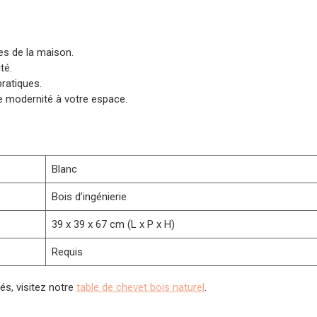
ces de la maison.
té.
ratiques.
e modernité à votre espace.
Blanc
Bois d’ingénierie
39 x 39 x 67 cm (L x P x H)
Requis
és, visitez notre
table de chevet bois naturel
.