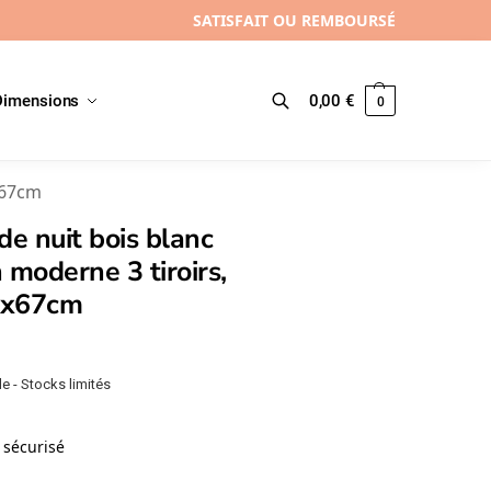
SATISFAIT OU REMBOURSÉ
Dimensions
0,00
€
0
Recherche
x67cm
de nuit bois blanc
 moderne 3 tiroirs,
9x67cm
e - Stocks limités
sécurisé