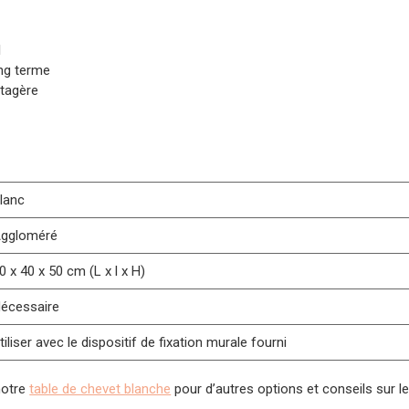
l
ong terme
étagère
lanc
ggloméré
0 x 40 x 50 cm (L x l x H)
écessaire
tiliser avec le dispositif de fixation murale fourni
notre
table de chevet blanche
pour d’autres options et conseils sur le