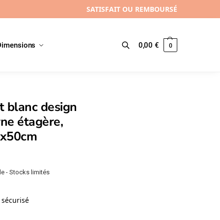
SATISFAIT OU REMBOURSÉ
Dimensions
0,00
€
0
Recherche
t blanc design
ne étagère,
0x50cm
e - Stocks limités
sécurisé