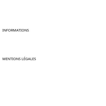
Table de chevet blanc
Table de chevet originale
Table de chevet murale
Table de chevet connectée
Table de chevet lot de 2
INFORMATIONS
À propos de Table-de-Chevet.fr
Nous contacter
FAQ
MENTIONS LÉGALES
Mentions légales
CGV & CGU
Politique de confidentialité
Retours & remboursements
© 2024 –
Table-de-Chevet.fr
–
Plan du site