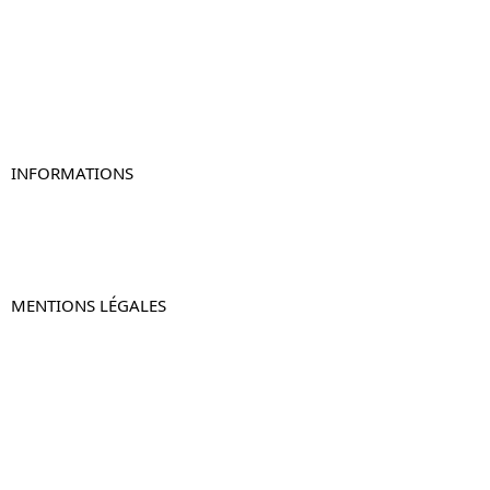
Table de chevet bois
Table de chevet blanc
Table de chevet originale
Table de chevet murale
Table de chevet connectée
Table de chevet lot de 2
INFORMATIONS
À propos de Table-de-Chevet.fr
Nous contacter
FAQ
MENTIONS LÉGALES
Mentions légales
CGV & CGU
Politique de confidentialité
Retours & remboursements
© 2024 –
Table-de-Chevet.fr
–
Plan du site