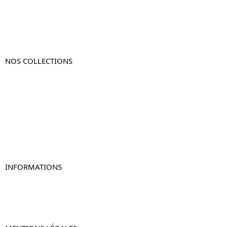
NOS COLLECTIONS
Table de chevet
Table de chevet bois
Table de chevet blanc
Table de chevet originale
Table de chevet murale
Table de chevet connectée
Table de chevet lot de 2
INFORMATIONS
À propos de Table-de-Chevet.fr
Nous contacter
FAQ