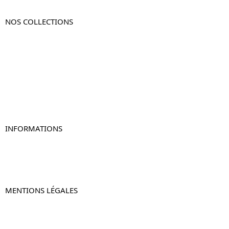
NOS COLLECTIONS
Table de chevet
Table de chevet bois
Table de chevet blanc
Table de chevet originale
Table de chevet murale
Table de chevet connectée
Table de chevet lot de 2
INFORMATIONS
À propos de Table-de-Chevet.fr
Nous contacter
FAQ
MENTIONS LÉGALES
Mentions légales
CGV & CGU