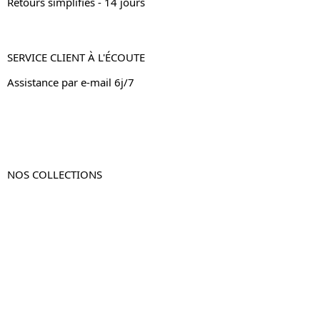
Retours simplifiés - 14 jours
SERVICE CLIENT À L'ÉCOUTE
Assistance par e-mail 6j/7
NOS COLLECTIONS
Table de chevet
Table de chevet bois
Table de chevet blanc
Table de chevet originale
Table de chevet murale
Table de chevet connectée
Table de chevet lot de 2