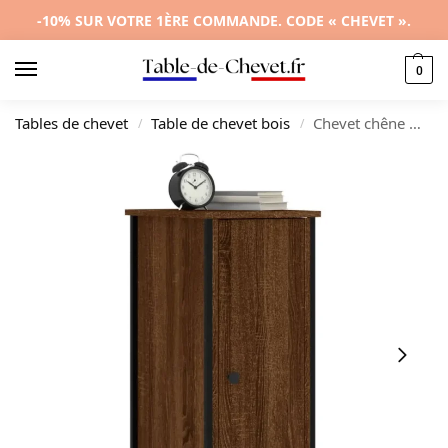
-10% SUR VOTRE 1ÈRE COMMANDE. CODE « CHEVET ».
0
Tables de chevet
Table de chevet bois
Chevet chêne marron industriel connecté, 32x42x80cm
/
/