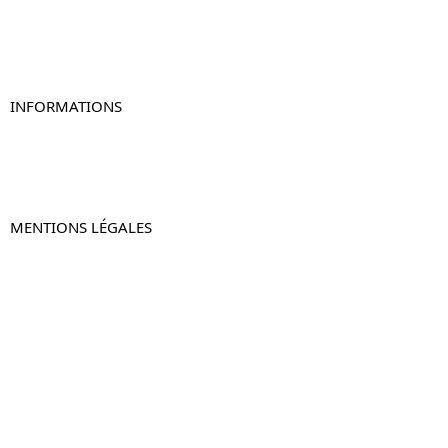
Table de chevet originale
Table de chevet murale
Table de chevet connectée
Table de chevet lot de 2
INFORMATIONS
À propos de Table-de-Chevet.fr
Nous contacter
FAQ
MENTIONS LÉGALES
Mentions légales
CGV & CGU
Politique de confidentialité
Retours & remboursements
© 2024 –
Table-de-Chevet.fr
–
Plan du site