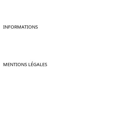
Table de chevet murale
Table de chevet connectée
Table de chevet lot de 2
INFORMATIONS
À propos de Table-de-Chevet.fr
Nous contacter
FAQ
MENTIONS LÉGALES
Mentions légales
CGV & CGU
Politique de confidentialité
Retours & remboursements
© 2024 –
Table-de-Chevet.fr
–
Plan du site