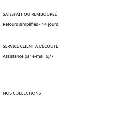
SATISFAIT OU REMBOURSÉ
Retours simplifiés - 14 jours
SERVICE CLIENT À L'ÉCOUTE
Assistance par e-mail 6j/7
NOS COLLECTIONS
Table de chevet
Table de chevet bois
Table de chevet blanc
Table de chevet originale