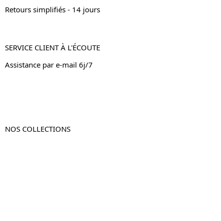
Retours simplifiés - 14 jours
SERVICE CLIENT À L'ÉCOUTE
Assistance par e-mail 6j/7
NOS COLLECTIONS
Table de chevet
Table de chevet bois
Table de chevet blanc
Table de chevet originale
Table de chevet murale
Table de chevet connectée
Table de chevet lot de 2