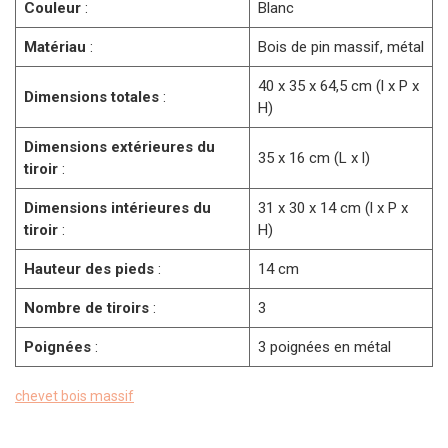
Couleur
:
Blanc
Matériau
:
Bois de pin massif, métal
40 x 35 x 64,5 cm (l x P x
Dimensions totales
:
H)
Dimensions extérieures du
35 x 16 cm (L x l)
tiroir
:
Dimensions intérieures du
31 x 30 x 14 cm (l x P x
tiroir
:
H)
Hauteur des pieds
:
14 cm
Nombre de tiroirs
:
3
Poignées
:
3 poignées en métal
chevet bois massif